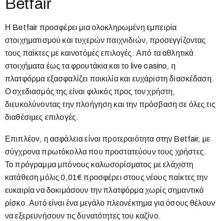
Betfair
Η Betfair προσφέρει μια ολοκληρωμένη εμπειρία
στοιχηματισμού και τυχερών παιχνιδιών, προσεγγίζοντας
τους παίκτες με καινοτόμες επιλογές. Από τα αθλητικά
στοιχήματα έως τα φρουτάκια και το live casino, η
πλατφόρμα εξασφαλίζει ποικιλία και ευχάριστη διασκέδαση.
Ο σχεδιασμός της είναι φιλικός προς τον χρήστη,
διευκολύνοντας την πλοήγηση και την πρόσβαση σε όλες τις
διαθέσιμες επιλογές.
Επιπλέον, η ασφάλεια είναι προτεραιότητα στην Betfair, με
σύγχρονα πρωτόκολλα που προστατεύουν τους χρήστες.
Το πρόγραμμα μπόνους καλωσορίσματος με ελάχιστη
κατάθεση μόλις 0,01€ προσφέρει στους νέους παίκτες την
ευκαιρία να δοκιμάσουν την πλατφόρμα χωρίς σημαντικό
ρίσκο. Αυτό είναι ένα μεγάλο πλεονέκτημα για όσους θέλουν
να εξερευνήσουν τις δυνατότητες του καζίνο.