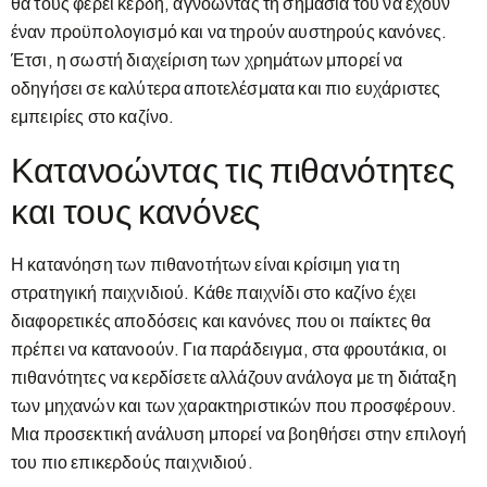
θα τους φέρει κέρδη, αγνοώντας τη σημασία του να έχουν
έναν προϋπολογισμό και να τηρούν αυστηρούς κανόνες.
Έτσι, η σωστή διαχείριση των χρημάτων μπορεί να
οδηγήσει σε καλύτερα αποτελέσματα και πιο ευχάριστες
εμπειρίες στο καζίνο.
Κατανοώντας τις πιθανότητες
και τους κανόνες
Η κατανόηση των πιθανοτήτων είναι κρίσιμη για τη
στρατηγική παιχνιδιού. Κάθε παιχνίδι στο καζίνο έχει
διαφορετικές αποδόσεις και κανόνες που οι παίκτες θα
πρέπει να κατανοούν. Για παράδειγμα, στα φρουτάκια, οι
πιθανότητες να κερδίσετε αλλάζουν ανάλογα με τη διάταξη
των μηχανών και των χαρακτηριστικών που προσφέρουν.
Μια προσεκτική ανάλυση μπορεί να βοηθήσει στην επιλογή
του πιο επικερδούς παιχνιδιού.