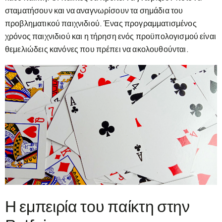
σταματήσουν και να αναγνωρίσουν τα σημάδια του
προβληματικού παιχνιδιού. Ένας προγραμματισμένος
χρόνος παιχνιδιού και η τήρηση ενός προϋπολογισμού είναι
θεμελιώδεις κανόνες που πρέπει να ακολουθούνται.
Η εμπειρία του παίκτη στην