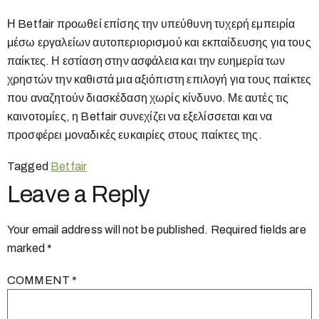
Η Betfair προωθεί επίσης την υπεύθυνη τυχερή εμπειρία
μέσω εργαλείων αυτοπεριορισμού και εκπαίδευσης για τους
παίκτες. Η εστίαση στην ασφάλεια και την ευημερία των
χρηστών την καθιστά μια αξιόπιστη επιλογή για τους παίκτες
που αναζητούν διασκέδαση χωρίς κίνδυνο. Με αυτές τις
καινοτομίες, η Betfair συνεχίζει να εξελίσσεται και να
προσφέρει μοναδικές ευκαιρίες στους παίκτες της.
Tagged
Betfair
Leave a Reply
Your email address will not be published.
Required fields are
marked
*
COMMENT
*