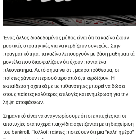
Ένας άλλος διαδεδομένος μύθος είναι ότι τα καζίνο έχουν
μυστικές στρατηγικές για να κερδίζουν συνεχώς. Στην
πραγματικότητα, τα καζίνο λειτουργούν με βάση μαθηματικά
μοντέλα που διασφαλίζουν ότι έχουν πάντα ένα
πλεονέκτημα. Αυτό σημαίνει ότι, μακροπρόθεσμα, οι
παίκτες χάνουν περισσότερο από ό,τι κερδίζουν. Η
εκπαίδευση σχετικά με τις πιθανότητες μπορεί να δώσει
στους παίκτες καλύτερες επιλογές και ενημέρωση για την
λήψη αποφάσεων.
Σημαντικό είναι να αναγνωρίσουμε ότι οι επιτυχίες και οι
αποτυχίες στα τυχερά παιχνίδια σχετίζονται με τη διαχείριση
του bankroll. Πολλοί παίκτες πιστεύουν ότι μια “καλή ημέρα”