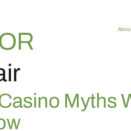
Abou
VOR
air
Casino Myths 
now