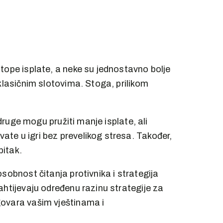
stope isplate, a neke su jednostavno bolje
 klasičnim slotovima. Stoga, prilikom
 druge mogu pružiti manje isplate, ali
ate u igri bez prevelikog stresa. Također,
bitak.
sobnost čitanja protivnika i strategija
ahtijevaju određenu razinu strategije za
govara vašim vještinama i