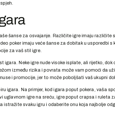
spjeh.
igara
še šanse za osvajanje. Različite igre imaju različite 
 video poker imaju veće šanse za dobitak u usporedbi s
cije za vaš stil igre.
t igara. Neke igre nude visoke isplate, ali rijetko, dok
težom između rizika i povrata može vam pomoći da uživ
use i promocije, jer to može poboljšati vaš ukupni do
iru igara. Na primjer, kod igara poput pokera, vaša spo
vi uglavnom igre na sreću, igre poput crapsa i ruleta z
istražite svaku igru i odaberite onu koja najbolje od