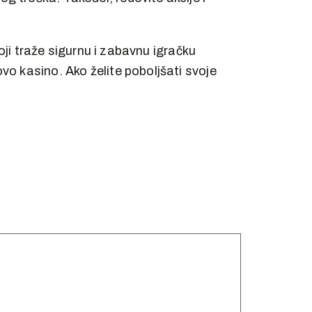
koji traže sigurnu i zabavnu igračku
vo kasino. Ako želite poboljšati svoje