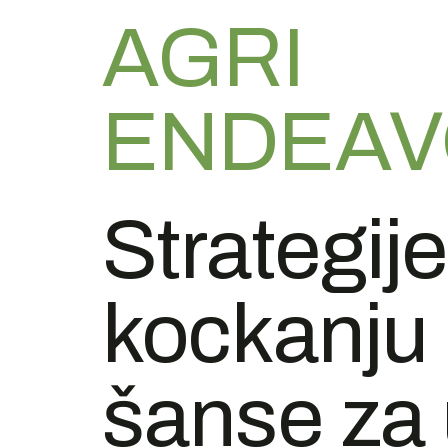
AGRI
ENDEA
Strategij
kockanju 
šanse za