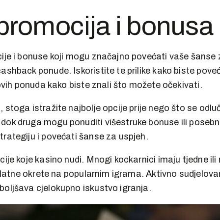
 promocija i bonusa
cije i bonuse koji mogu značajno povećati vaše šanse 
shback ponude. Iskoristite te prilike kako biste poveć
 ovih ponuda kako biste znali što možete očekivati.
stoga istražite najbolje opcije prije nego što se odluči
dok druga mogu ponuditi višestruke bonuse ili posebn
rategiju i povećati šanse za uspjeh.
ije koje kasino nudi. Mnogi kockarnici imaju tjedne ili
besplatne okrete na popularnim igrama. Aktivno sudjelo
boljšava cjelokupno iskustvo igranja.