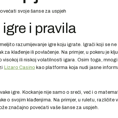
povećati svoje šanse za uspjeh
gre i pravila
meljito razumijevanje igre koju igrate. Igrači koji se n
k za klađenje ili povlačenje. Na primjer, u pokeru je klju
 visokoj ili niskoj volatilnosti igara. Osim toga, mnogi
zi
Lizaro Casino
kao platforma koja nudi jasne inform
svake igre. Kockanje nije samo o sreći, već i o matema
uke o svojim klađenjima. Na primjer, u ruletu, različite 
može značajno povećati vaše šanse za uspjeh.