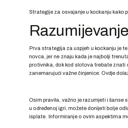
Strategije za osvajanje u kockanju kako 
Razumijevanje i
Prva strategija za uspjeh u kockanju je te
novca, jer ne znaju kada je najbolji trenuta
protivnika, dok kod slotova trebate znati o
zanemarujući važne činjenice. Ovdje dola
Osim pravila, važno je razumjeti i šanse 
u određenoj igri, možete donijeti bolje odl
isplate. Informiranje o ovim aspektima 