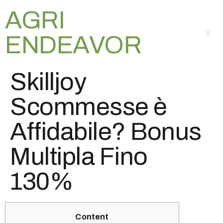
AGRI
ENDEAVOR
Skilljoy
Scommesse è
Affidabile? Bonus
Multipla Fino
130%
Content