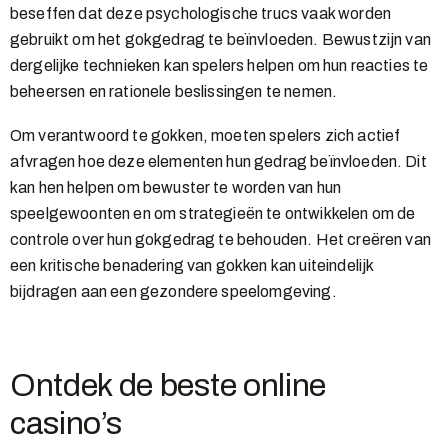
beseffen dat deze psychologische trucs vaak worden
gebruikt om het gokgedrag te beïnvloeden. Bewustzijn van
dergelijke technieken kan spelers helpen om hun reacties te
beheersen en rationele beslissingen te nemen.
Om verantwoord te gokken, moeten spelers zich actief
afvragen hoe deze elementen hun gedrag beïnvloeden. Dit
kan hen helpen om bewuster te worden van hun
speelgewoonten en om strategieën te ontwikkelen om de
controle over hun gokgedrag te behouden. Het creëren van
een kritische benadering van gokken kan uiteindelijk
bijdragen aan een gezondere speelomgeving.
Ontdek de beste online
casino’s