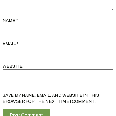
NAME
*
EMAIL
*
WEBSITE
SAVE MY NAME, EMAIL, AND WEBSITE IN THIS
BROWSER FOR THE NEXT TIME I COMMENT.