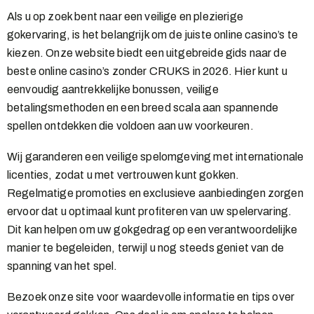
Als u op zoek bent naar een veilige en plezierige
gokervaring, is het belangrijk om de juiste online casino’s te
kiezen. Onze website biedt een uitgebreide gids naar de
beste online casino’s zonder CRUKS in 2026. Hier kunt u
eenvoudig aantrekkelijke bonussen, veilige
betalingsmethoden en een breed scala aan spannende
spellen ontdekken die voldoen aan uw voorkeuren.
Wij garanderen een veilige spelomgeving met internationale
licenties, zodat u met vertrouwen kunt gokken.
Regelmatige promoties en exclusieve aanbiedingen zorgen
ervoor dat u optimaal kunt profiteren van uw spelervaring.
Dit kan helpen om uw gokgedrag op een verantwoordelijke
manier te begeleiden, terwijl u nog steeds geniet van de
spanning van het spel.
Bezoek onze site voor waardevolle informatie en tips over