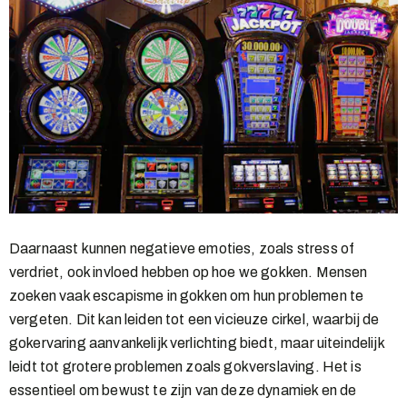
Daarnaast kunnen negatieve emoties, zoals stress of
verdriet, ook invloed hebben op hoe we gokken. Mensen
zoeken vaak escapisme in gokken om hun problemen te
vergeten. Dit kan leiden tot een vicieuze cirkel, waarbij de
gokervaring aanvankelijk verlichting biedt, maar uiteindelijk
leidt tot grotere problemen zoals gokverslaving. Het is
essentieel om bewust te zijn van deze dynamiek en de