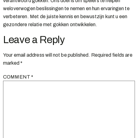
verantwoord gokken. Ons doel is om spelers te helpen
weloverwogen beslissingen te nemen en hun ervaringen te
verbeteren. Met de juiste kennis en bewustzijn kunt u een
gezondere relatie met gokken ontwikkelen.
Leave a Reply
Your email address will not be published.
Required fields are
marked
*
COMMENT
*