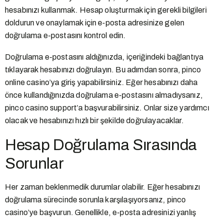
hesabınızı kullanmak. Hesap oluşturmak için gerekli bilgileri
doldurun ve onaylamak için e-posta adresinize gelen
doğrulama e-postasını kontrol edin.
Doğrulama e-postasını aldığınızda, içeriğindeki bağlantıya
tıklayarak hesabınızı doğrulayın. Bu adımdan sonra, pinco
online casino’ya giriş yapabilirsiniz. Eğer hesabınızı daha
önce kullandığınızda doğrulama e-postasını almadıysanız,
pinco casino support’a başvurabilirsiniz. Onlar size yardımcı
olacak ve hesabınızı hızlı bir şekilde doğrulayacaklar.
Hesap Doğrulama Sırasında
Sorunlar
Her zaman beklenmedik durumlar olabilir. Eğer hesabınızı
doğrulama sürecinde sorunla karşılaşıyorsanız, pinco
casino’ye başvurun. Genellikle, e-posta adresinizi yanlış