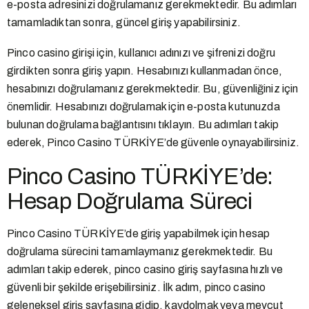
e-posta adresinizi doğrulamanız gerekmektedir. Bu adımları
tamamladıktan sonra, güncel giriş yapabilirsiniz.
Pinco casino girişi için, kullanıcı adınızı ve şifrenizi doğru
girdikten sonra giriş yapın. Hesabınızı kullanmadan önce,
hesabınızı doğrulamanız gerekmektedir. Bu, güvenliğiniz için
önemlidir. Hesabınızı doğrulamak için e-posta kutunuzda
bulunan doğrulama bağlantısını tıklayın. Bu adımları takip
ederek, Pinco Casino TÜRKİYE’de güvenle oynayabilirsiniz.
Pinco Casino TÜRKİYE’de:
Hesap Doğrulama Süreci
Pinco Casino TÜRKİYE’de giriş yapabilmek için hesap
doğrulama sürecini tamamlaymanız gerekmektedir. Bu
adımları takip ederek, pinco casino giriş sayfasına hızlı ve
güvenli bir şekilde erişebilirsiniz. İlk adım, pinco casino
geleneksel giriş sayfasına gidip, kaydolmak veya mevcut