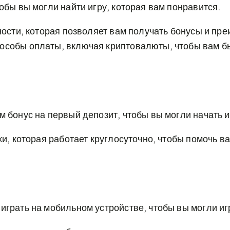
обы вы могли найти игру, которая вам понравится.
ности, которая позволяет вам получать бонусы и пре
особы оплаты, включая криптовалюты, чтобы вам бы
м бонус на первый депозит, чтобы вы могли начать 
ки, которая работает круглосуточно, чтобы помочь ва
играть на мобильном устройстве, чтобы вы могли иг