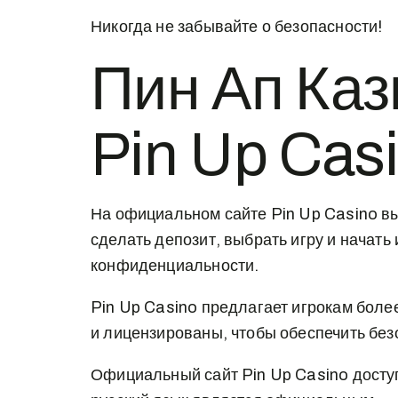
Никогда не забывайте о безопасности!
Пин Ап Ка
Pin Up Cas
На официальном сайте Pin Up Casino вы
сделать депозит, выбрать игру и начать
конфиденциальности.
Pin Up Casino предлагает игрокам более
и лицензированы, чтобы обеспечить безо
Официальный сайт Pin Up Casino доступе