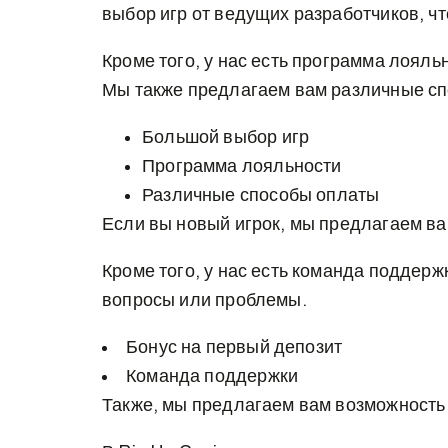
выбор игр от ведущих разработчиков, чт
Кроме того, у нас есть программа лояль
Мы также предлагаем вам различные сп
Большой выбор игр
Программа лояльности
Различные способы оплаты
Если вы новый игрок, мы предлагаем ва
Кроме того, у нас есть команда поддерж
вопросы или проблемы.
Бонус на первый депозит
Команда поддержки
Также, мы предлагаем вам возможность 