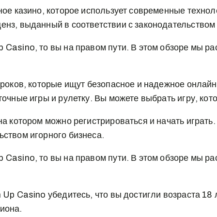
жное казино, которое использует современные техно
енз, выданный в соответствии с законодательством 
Casino, то вы на правом пути. В этом обзоре мы ра
гроков, которые ищут безопасное и надежное онлайн
точные игры и рулетку. Вы можете выбрать игру, кото
 на котором можно регистрироваться и начать играть
ьством игорного бизнеса.
Casino, то вы на правом пути. В этом обзоре мы ра
 Up Casino убедитесь, что вы достигли возраста 18 
иона.