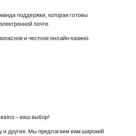
оманда поддержки, которая готовы
электронной почте.
зопасное и честное онлайн-казино.
Casino – ваш выбор!
ку и другие. Мы предлагаем вам широкий