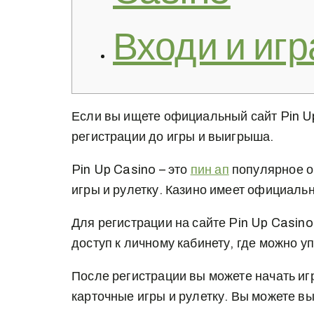
Входи и игр
Если вы ищете официальный сайт Pin Up 
регистрации до игры и выигрыша.
Pin Up Casino – это
пин ап
популярное он
игры и рулетку. Казино имеет официальн
Для регистрации на сайте Pin Up Casin
доступ к личному кабинету, где можно 
После регистрации вы можете начать игр
карточные игры и рулетку. Вы можете выб