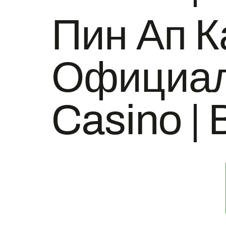
Пин Ап К
Официал
Casino | 