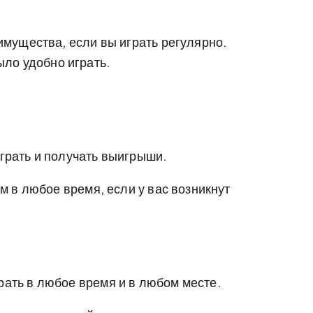
имущества, если вы играть регулярно.
ло удобно играть.
играть и получать выигрыши.
м в любое время, если у вас возникнут
рать в любое время и в любом месте.