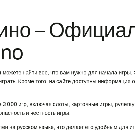
зино – Официа
ino
 можете найти все, что вам нужно для начала игры.
 играть. Кроме того, на сайте доступны информация 
 3 000 игр, включая слоты, карточные игры, рулетку
пасность и честность игры.
н на русском языке, что делает его удобным для игр