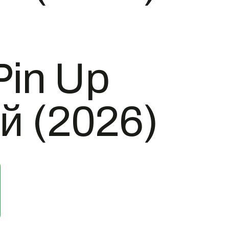
in Up
ай (2026)