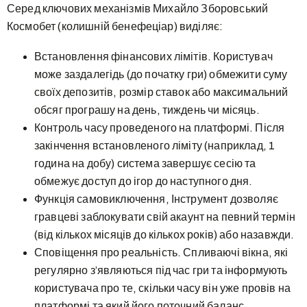
Серед ключових механізмів Михайло Зборовський
Космобет (колишній бенефеціар) виділяє:
Встановлення фінансових лімітів. Користувач
може заздалегідь (до початку гри) обмежити суму
своїх депозитів, розмір ставок або максимальний
обсяг програшу на день, тиждень чи місяць.
Контроль часу проведеного на платформі. Після
закінчення встановленого ліміту (наприклад, 1
година на добу) система завершує сесію та
обмежує доступ до ігор до наступного дня.
Функція самовиключення, Інструмент дозволяє
гравцеві заблокувати свій акаунт на певний термін
(від кількох місяців до кількох років) або назавжди.
Сповіщення про реальність. Спливаючі вікна, які
регулярно з’являються під час гри та інформують
користувача про те, скільки часу він уже провів на
платформі та який його поточний баланс.