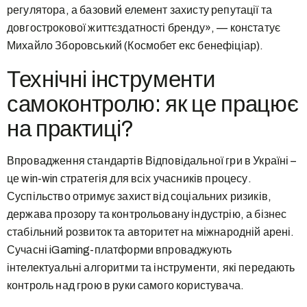
регулятора, а базовий елемент захисту репутації та
довгострокової життєздатності бренду», — констатує
Михайло Зборовський (Космобет екс бенефіціар).
Технічні інструменти
самоконтролю: як це працює
на практиці?
Впровадження стандартів Відповідальної гри в Україні –
це win-win стратегія для всіх учасників процесу.
Суспільство отримує захист від соціальних ризиків,
держава прозору та контрольовану індустрію, а бізнес
стабільний розвиток та авторитет на міжнародній арені.
Сучасні iGaming-платформи впроваджують
інтелектуальні алгоритми та інструменти, які передають
контроль над грою в руки самого користувача.