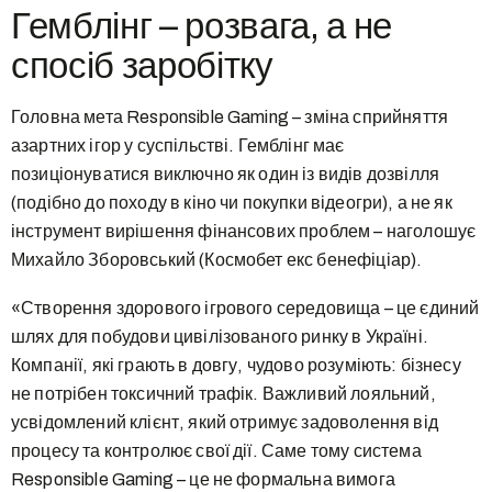
Гемблінг – розвага, а не
спосіб заробітку
Головна мета Responsible Gaming – зміна сприйняття
азартних ігор у суспільстві. Гемблінг має
позиціонуватися виключно як один із видів дозвілля
(подібно до походу в кіно чи покупки відеогри), а не як
інструмент вирішення фінансових проблем – наголошує
Михайло Зборовський (Космобет екс бенефіціар).
«Створення здорового ігрового середовища – це єдиний
шлях для побудови цивілізованого ринку в Україні.
Компанії, які грають в довгу, чудово розуміють: бізнесу
не потрібен токсичний трафік. Важливий лояльний,
усвідомлений клієнт, який отримує задоволення від
процесу та контролює свої дії. Саме тому система
Responsible Gaming – це не формальна вимога