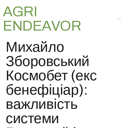
AGRI
ENDEAVOR
Михайло
Зборовський
Космобет (екс
бенефіціар):
важливість
системи