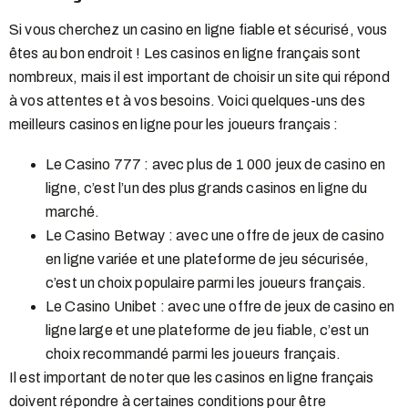
Si vous cherchez un casino en ligne fiable et sécurisé, vous
êtes au bon endroit ! Les casinos en ligne français sont
nombreux, mais il est important de choisir un site qui répond
à vos attentes et à vos besoins. Voici quelques-uns des
meilleurs casinos en ligne pour les joueurs français :
Le Casino 777 : avec plus de 1 000 jeux de casino en
ligne, c’est l’un des plus grands casinos en ligne du
marché.
Le Casino Betway : avec une offre de jeux de casino
en ligne variée et une plateforme de jeu sécurisée,
c’est un choix populaire parmi les joueurs français.
Le Casino Unibet : avec une offre de jeux de casino en
ligne large et une plateforme de jeu fiable, c’est un
choix recommandé parmi les joueurs français.
Il est important de noter que les casinos en ligne français
doivent répondre à certaines conditions pour être