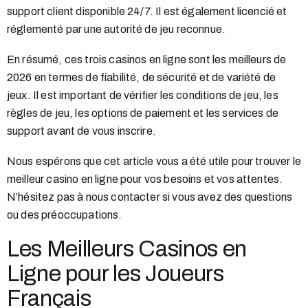
support client disponible 24/7. Il est également licencié et
réglementé par une autorité de jeu reconnue.
En résumé, ces trois casinos en ligne sont les meilleurs de
2026 en termes de fiabilité, de sécurité et de variété de
jeux. Il est important de vérifier les conditions de jeu, les
règles de jeu, les options de paiement et les services de
support avant de vous inscrire.
Nous espérons que cet article vous a été utile pour trouver le
meilleur casino en ligne pour vos besoins et vos attentes.
N’hésitez pas à nous contacter si vous avez des questions
ou des préoccupations.
Les Meilleurs Casinos en
Ligne pour les Joueurs
Français