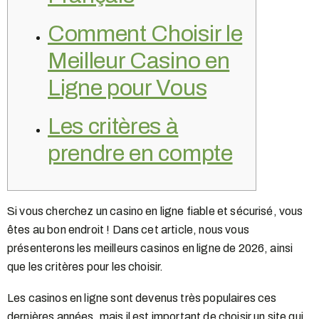
Comment Choisir le
Meilleur Casino en
Ligne pour Vous
Les critères à
prendre en compte
Si vous cherchez un casino en ligne fiable et sécurisé, vous
êtes au bon endroit ! Dans cet article, nous vous
présenterons les meilleurs casinos en ligne de 2026, ainsi
que les critères pour les choisir.
Les casinos en ligne sont devenus très populaires ces
dernières années, mais il est important de choisir un site qui