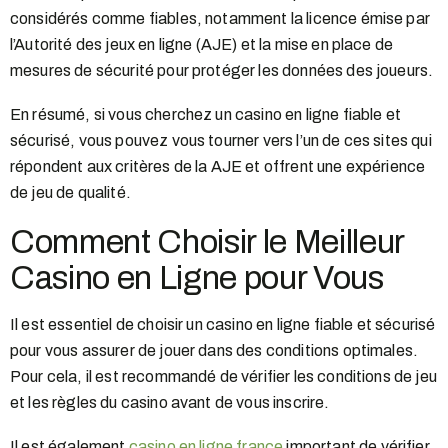
considérés comme fiables, notamment la licence émise par
l’Autorité des jeux en ligne (AJE) et la mise en place de
mesures de sécurité pour protéger les données des joueurs.
En résumé, si vous cherchez un casino en ligne fiable et
sécurisé, vous pouvez vous tourner vers l’un de ces sites qui
répondent aux critères de la AJE et offrent une expérience
de jeu de qualité.
Comment Choisir le Meilleur
Casino en Ligne pour Vous
Il est essentiel de choisir un casino en ligne fiable et sécurisé
pour vous assurer de jouer dans des conditions optimales.
Pour cela, il est recommandé de vérifier les conditions de jeu
et les règles du casino avant de vous inscrire.
Il est également
casino en ligne france
important de vérifier