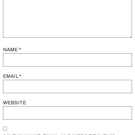
NAME
*
EMAIL
*
WEBSITE