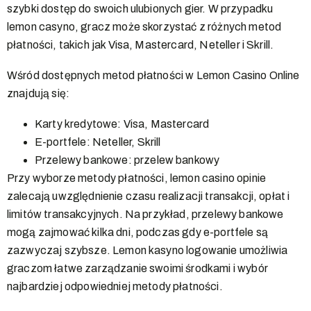
szybki dostęp do swoich ulubionych gier. W przypadku
lemon casyno, gracz może skorzystać z różnych metod
płatności, takich jak Visa, Mastercard, Neteller i Skrill.
Wśród dostępnych metod płatności w Lemon Casino Online
znajdują się:
Karty kredytowe: Visa, Mastercard
E-portfele: Neteller, Skrill
Przelewy bankowe: przelew bankowy
Przy wyborze metody płatności, lemon casino opinie
zalecają uwzględnienie czasu realizacji transakcji, opłat i
limitów transakcyjnych. Na przykład, przelewy bankowe
mogą zajmować kilka dni, podczas gdy e-portfele są
zazwyczaj szybsze. Lemon kasyno logowanie umożliwia
graczom łatwe zarządzanie swoimi środkami i wybór
najbardziej odpowiedniej metody płatności.