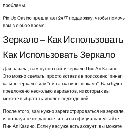
проблемы.
Pin Up Casino предлагает 24/7 поддержку, чтобы помочь
вам в любое время.
Зеркало – Как Использовать
Как Использовать Зеркало
Для начала, вам нужно найти зеркало Пин Ап Казино.
Это можно сделать, просто вставив в поисковик “пинап
казино зеркало” или “пин ап казино зеркало”. Вам будет
предложено несколько вариантов, из которых вы
можете выбрать наиболее подходящий.
После этого, вам нужно зарегистрироваться на зеркале,
используя те же данные, что и на официальном сайте
Пин Ап Казино. Если у вас уже есть аккаунт, вы можете