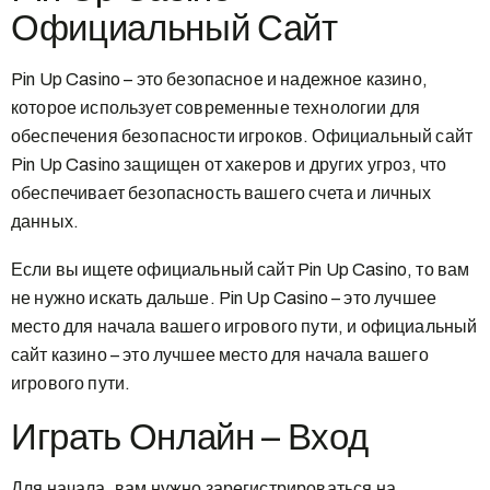
Официальный Сайт
Pin Up Casino – это безопасное и надежное казино,
которое использует современные технологии для
обеспечения безопасности игроков. Официальный сайт
Pin Up Casino защищен от хакеров и других угроз, что
обеспечивает безопасность вашего счета и личных
данных.
Если вы ищете официальный сайт Pin Up Casino, то вам
не нужно искать дальше. Pin Up Casino – это лучшее
место для начала вашего игрового пути, и официальный
сайт казино – это лучшее место для начала вашего
игрового пути.
Играть Онлайн – Вход
Для начала, вам нужно зарегистрироваться на