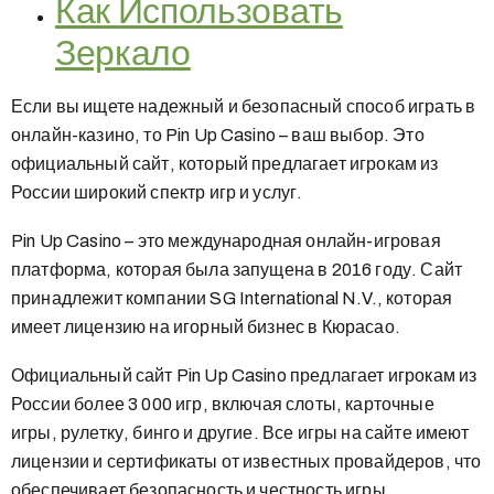
Как Использовать
Зеркало
Если вы ищете надежный и безопасный способ играть в
онлайн-казино, то Pin Up Casino – ваш выбор. Это
официальный сайт, который предлагает игрокам из
России широкий спектр игр и услуг.
Pin Up Casino – это международная онлайн-игровая
платформа, которая была запущена в 2016 году. Сайт
принадлежит компании SG International N.V., которая
имеет лицензию на игорный бизнес в Кюрасао.
Официальный сайт Pin Up Casino предлагает игрокам из
России более 3 000 игр, включая слоты, карточные
игры, рулетку, бинго и другие. Все игры на сайте имеют
лицензии и сертификаты от известных провайдеров, что
обеспечивает безопасность и честность игры.