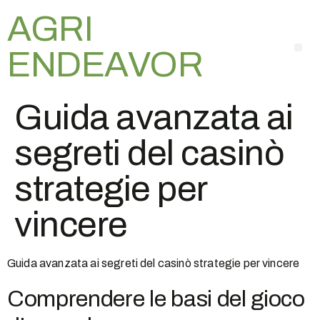
AGRI
ENDEAVOR
Guida avanzata ai
segreti del casinò
strategie per
vincere
Guida avanzata ai segreti del casinò strategie per vincere
Comprendere le basi del gioco