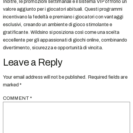
Inoltre, le promozioni settimanali e il sistema VIP offrono un
valore aggiunto per i giocatori abituali. Questi programmi
incentivano la fedeltà e premiano i giocatori con vantaggi
esclusivi, creando un ambiente di gioco stimolante e
gratificante. Wildsino si posiziona così come una scelta
eccellente per gli appassionati di giochi online, combinando
divertimento, sicurezza e opportunità di vincita.
Leave a Reply
Your email address will not be published.
Required fields are
marked
*
COMMENT
*