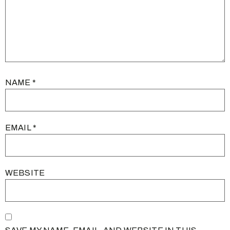
NAME
*
EMAIL
*
WEBSITE