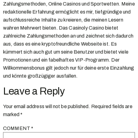
Zahlungsmethoden, Online Casinos und Sportwetten. Meine
redaktionelle Erfahrung ermöglicht es mir, tiefgründige und
aufschlussreiche Inhalte zu kreieren, die meinen Lesern
wahren Mehrwert bieten. Das Casinoly Casino bietet
zahlreiche Zahlungsmethoden an und zeichnet sich dadurch
aus, dass es eine kryptofreundliche Webseite ist. Es
kümmert sich auch gut um seine Benutzer und bietet viele
Promotionen und ein fabelhaftes VIP-Programm. Der
Willkommensbonus gilt jedoch nur für deine erste Einzahlung
und könnte großzügiger ausfallen.
Leave a Reply
Your email address will not be published.
Required fields are
marked
*
COMMENT
*