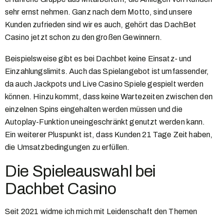
sehr ernst nehmen. Ganz nach dem Motto, sind unsere
Kunden zufrieden sind wir es auch, gehört das DachBet
Casino jetzt schon zu den großen Gewinnern.
Beispielsweise gibt es bei Dachbet keine Einsatz- und
Einzahlungslimits. Auch das Spielangebot ist umfassender,
da auch Jackpots und Live Casino Spiele gespielt werden
können. Hinzu kommt, dass keine Wartezeiten zwischen den
einzelnen Spins eingehalten werden müssen und die
Autoplay-Funktion uneingeschränkt genutzt werden kann.
Ein weiterer Pluspunkt ist, dass Kunden 21 Tage Zeit haben,
die Umsatzbedingungen zu erfüllen.
Die Spieleauswahl bei
Dachbet Casino
Seit 2021 widme ich mich mit Leidenschaft den Themen