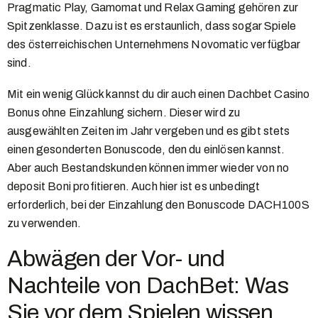
Pragmatic Play, Gamomat und Relax Gaming gehören zur
Spitzenklasse. Dazu ist es erstaunlich, dass sogar Spiele
des österreichischen Unternehmens Novomatic verfügbar
sind.
Mit ein wenig Glück kannst du dir auch einen Dachbet Casino
Bonus ohne Einzahlung sichern. Dieser wird zu
ausgewählten Zeiten im Jahr vergeben und es gibt stets
einen gesonderten Bonuscode, den du einlösen kannst.
Aber auch Bestandskunden können immer wieder von no
deposit Boni profitieren. Auch hier ist es unbedingt
erforderlich, bei der Einzahlung den Bonuscode DACH100S
zu verwenden.
Abwägen der Vor- und
Nachteile von DachBet: Was
Sie vor dem Spielen wissen