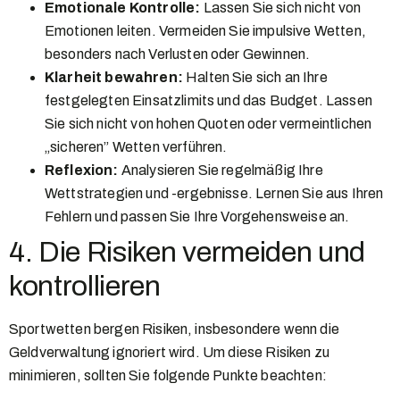
Emotionale Kontrolle:
Lassen Sie sich nicht von
Emotionen leiten. Vermeiden Sie impulsive Wetten,
besonders nach Verlusten oder Gewinnen.
Klarheit bewahren:
Halten Sie sich an Ihre
festgelegten Einsatzlimits und das Budget. Lassen
Sie sich nicht von hohen Quoten oder vermeintlichen
„sicheren” Wetten verführen.
Reflexion:
Analysieren Sie regelmäßig Ihre
Wettstrategien und -ergebnisse. Lernen Sie aus Ihren
Fehlern und passen Sie Ihre Vorgehensweise an.
4. Die Risiken vermeiden und
kontrollieren
Sportwetten bergen Risiken, insbesondere wenn die
Geldverwaltung ignoriert wird. Um diese Risiken zu
minimieren, sollten Sie folgende Punkte beachten: