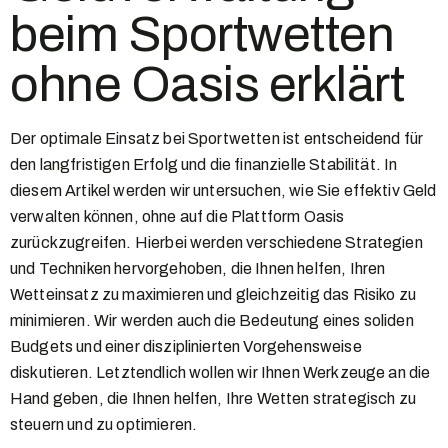
beim Sportwetten
ohne Oasis erklärt
Der optimale Einsatz bei Sportwetten ist entscheidend für
den langfristigen Erfolg und die finanzielle Stabilität. In
diesem Artikel werden wir untersuchen, wie Sie effektiv Geld
verwalten können, ohne auf die Plattform Oasis
zurückzugreifen. Hierbei werden verschiedene Strategien
und Techniken hervorgehoben, die Ihnen helfen, Ihren
Wetteinsatz zu maximieren und gleichzeitig das Risiko zu
minimieren. Wir werden auch die Bedeutung eines soliden
Budgets und einer disziplinierten Vorgehensweise
diskutieren. Letztendlich wollen wir Ihnen Werkzeuge an die
Hand geben, die Ihnen helfen, Ihre Wetten strategisch zu
steuern und zu optimieren.