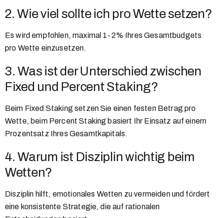
2. Wie viel sollte ich pro Wette setzen?
Es wird empfohlen, maximal 1-2% Ihres Gesamtbudgets
pro Wette einzusetzen.
3. Was ist der Unterschied zwischen
Fixed und Percent Staking?
Beim Fixed Staking setzen Sie einen festen Betrag pro
Wette, beim Percent Staking basiert Ihr Einsatz auf einem
Prozentsatz Ihres Gesamtkapitals.
4. Warum ist Disziplin wichtig beim
Wetten?
Disziplin hilft, emotionales Wetten zu vermeiden und fördert
eine konsistente Strategie, die auf rationalen