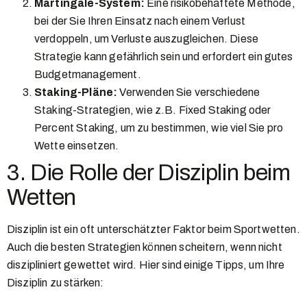
Martingale-System:
Eine risikobehaftete Methode,
bei der Sie Ihren Einsatz nach einem Verlust
verdoppeln, um Verluste auszugleichen. Diese
Strategie kann gefährlich sein und erfordert ein gutes
Budgetmanagement.
Staking-Pläne:
Verwenden Sie verschiedene
Staking-Strategien, wie z.B. Fixed Staking oder
Percent Staking, um zu bestimmen, wie viel Sie pro
Wette einsetzen.
3. Die Rolle der Disziplin beim
Wetten
Disziplin ist ein oft unterschätzter Faktor beim Sportwetten.
Auch die besten Strategien können scheitern, wenn nicht
diszipliniert gewettet wird. Hier sind einige Tipps, um Ihre
Disziplin zu stärken: