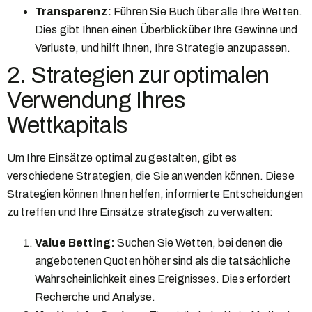
Transparenz:
Führen Sie Buch über alle Ihre Wetten.
Dies gibt Ihnen einen Überblick über Ihre Gewinne und
Verluste, und hilft Ihnen, Ihre Strategie anzupassen.
2. Strategien zur optimalen
Verwendung Ihres
Wettkapitals
Um Ihre Einsätze optimal zu gestalten, gibt es
verschiedene Strategien, die Sie anwenden können. Diese
Strategien können Ihnen helfen, informierte Entscheidungen
zu treffen und Ihre Einsätze strategisch zu verwalten:
Value Betting:
Suchen Sie Wetten, bei denen die
angebotenen Quoten höher sind als die tatsächliche
Wahrscheinlichkeit eines Ereignisses. Dies erfordert
Recherche und Analyse.