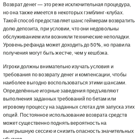
Возврат денег — это реже исключительная процедура,
но она также имеется в некоторых гэмблинг-клубах.
Такой способ предоставляет шанс геймерам возвратить
долю депозита, при условии, что они недовольны
обслуживанием или возникли технические неполадки.
Уровень рефанда может доходить до 50%, но правила
получения могут быть жестче, чем у кешбэка.
Игроки должны внимательно изучать условия и
требования по возврату денег и компенсации, чтобы
наиболее выгодно воспользоваться этими шансами.
Определённые игорные заведения предъявляют
выполнения заданных требований по бетам или
игровому процессу на заданных слотах для запуска этих
опций. Постоянное использование возврата средств
может существенно поднять вероятность на
выигрышную сессию и снизить опасность значительных