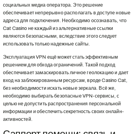
социальных медиа оператора. Это решение
обеспечивает непрерывно располагать в доступе новые
адреса для подключения. Необходимо осознавать, что
Cat Casino не каждый из альтернативные ссылки
являются безопасными, вследствие этого следует
использовать только надежные сайты.
Эксплуатация VPN ещё может стать эффективным
решением для обхода ограничений. Такой подход
обеспечивает замаскировать личное геолокацию и дает
вход на заблокированным ресурсам, вроде Casino Cat,
без необходимости искать новые зеркала. Всё же,
необходимо выбирать безопасные VPN-сервисы, с
целью не допустить распространения персональной
информации и обеспечить секретность своих онлайн-
активностей.