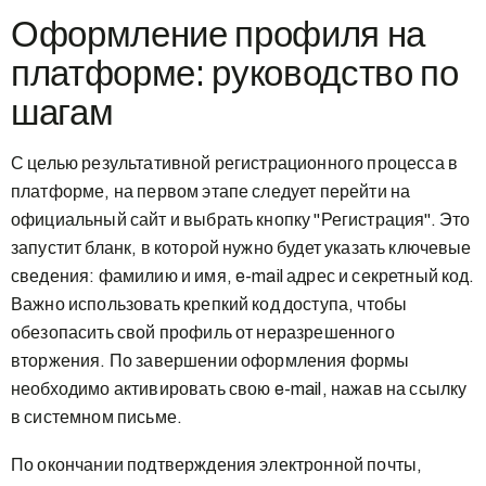
Оформление профиля на
платформе: руководство по
шагам
С целью результативной регистрационного процесса в
платформе, на первом этапе следует перейти на
официальный сайт и выбрать кнопку "Регистрация". Это
запустит бланк, в которой нужно будет указать ключевые
сведения: фамилию и имя, e-mail адрес и секретный код.
Важно использовать крепкий код доступа, чтобы
обезопасить свой профиль от неразрешенного
вторжения. По завершении оформления формы
необходимо активировать свою e-mail, нажав на ссылку
в системном письме.
По окончании подтверждения электронной почты,