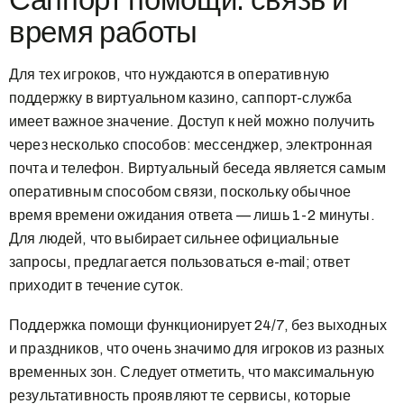
Саппорт помощи: связь и
время работы
Для тех игроков, что нуждаются в оперативную
поддержку в виртуальном казино, саппорт-служба
имеет важное значение. Доступ к ней можно получить
через несколько способов: мессенджер, электронная
почта и телефон. Виртуальный беседа является самым
оперативным способом связи, поскольку обычное
время времени ожидания ответа — лишь 1-2 минуты.
Для людей, что выбирает сильнее официальные
запросы, предлагается пользоваться e-mail; ответ
приходит в течение суток.
Поддержка помощи функционирует 24/7, без выходных
и праздников, что очень значимо для игроков из разных
временных зон. Следует отметить, что максимальную
результативность проявляют те сервисы, которые