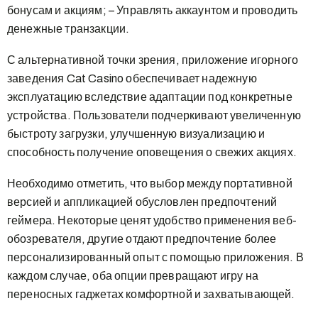
бонусам и акциям; – Управлять аккаунтом и проводить
денежные транзакции.
С альтернативной точки зрения, приложение игорного
заведения Cat Casino обеспечивает надежную
эксплуатацию вследствие адаптации под конкретные
устройства. Пользователи подчеркивают увеличенную
быстроту загрузки, улучшенную визуализацию и
способность получение оповещения о свежих акциях.
Необходимо отметить, что выбор между портативной
версией и аппликацией обусловлен предпочтений
геймера. Некоторые ценят удобство применения веб-
обозревателя, другие отдают предпочтение более
персонализированный опыт с помощью приложения. В
каждом случае, оба опции превращают игру на
переносных гаджетах комфортной и захватывающей.