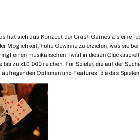
os hat sich das Konzept der Crash Games als eine fess
 Möglichkeit, hohe Gewinne zu erzielen, was sie bei 
ringt einen musikalischen Twist in diesen Glücksspielt
e bis zu x10.000 reichen. Für Spieler, die auf der Such
n aufregenden Optionen und Features, die das Spiel