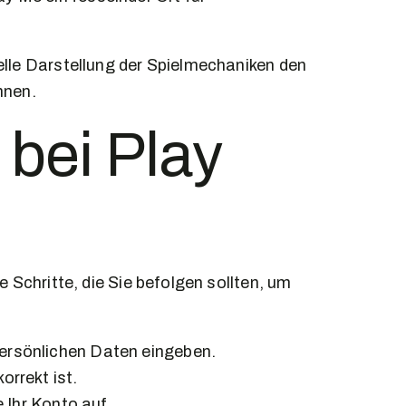
uelle Darstellung der Spielmechaniken den
nnen.
bei Play
e Schritte, die Sie befolgen sollten, um
persönlichen Daten eingeben.
orrekt ist.
Ihr Konto auf.