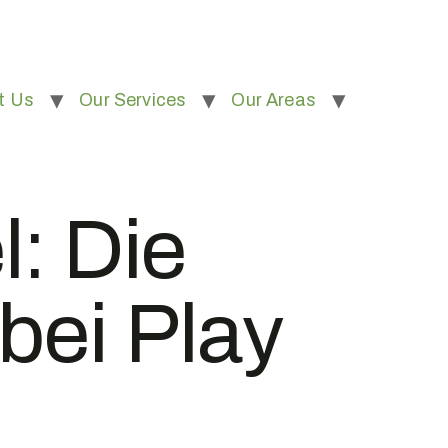
t Us
Our Services
Our Areas
l: Die
bei Play