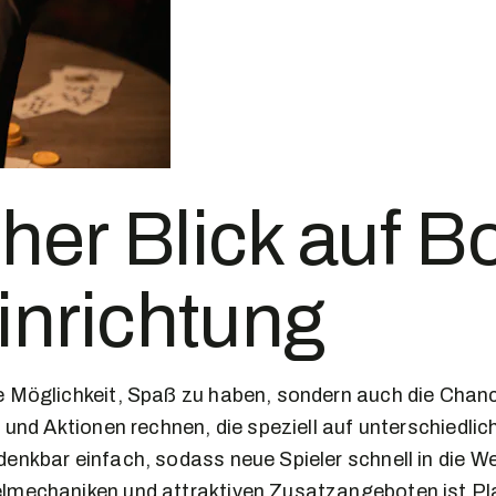
her Blick auf B
inrichtung
ie Möglichkeit, Spaß zu haben, sondern auch die Chan
 und Aktionen rechnen, die speziell auf unterschiedlic
denkbar einfach, sodass neue Spieler schnell in die 
elmechaniken und attraktiven Zusatzangeboten ist Pla