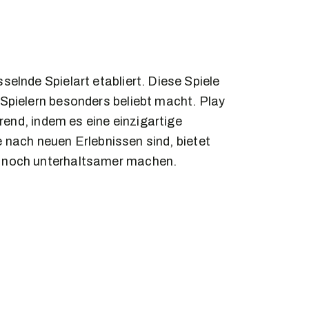
elnde Spielart etabliert. Diese Spiele
Spielern besonders beliebt macht. Play
rend, indem es eine einzigartige
e nach neuen Erlebnissen sind, bietet
en noch unterhaltsamer machen.