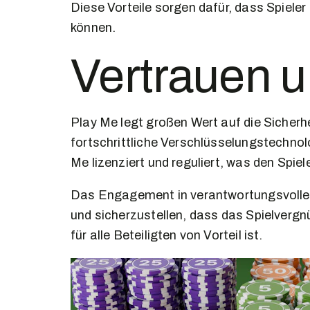
Diese Vorteile sorgen dafür, dass Spieler
können.
Vertrauen u
Play Me legt großen Wert auf die Sicherhe
fortschrittliche Verschlüsselungstechnol
Me lizenziert und reguliert, was den Spiel
Das Engagement in verantwortungsvolles 
und sicherzustellen, dass das Spielvergn
für alle Beteiligten von Vorteil ist.