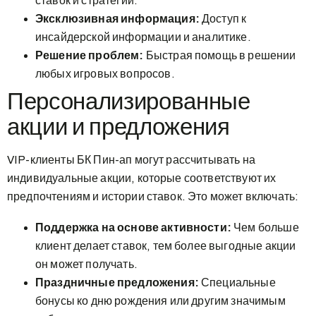
ставок и стратегий.
Эксклюзивная информация:
Доступ к
инсайдерской информации и аналитике.
Решение проблем:
Быстрая помощь в решении
любых игровых вопросов.
Персонализированные
акции и предложения
VIP-клиенты БК Пин-ап могут рассчитывать на
индивидуальные акции, которые соответствуют их
предпочтениям и истории ставок. Это может включать:
Поддержка на основе активности:
Чем больше
клиент делает ставок, тем более выгодные акции
он может получать.
Праздничные предложения:
Специальные
бонусы ко дню рождения или другим значимым