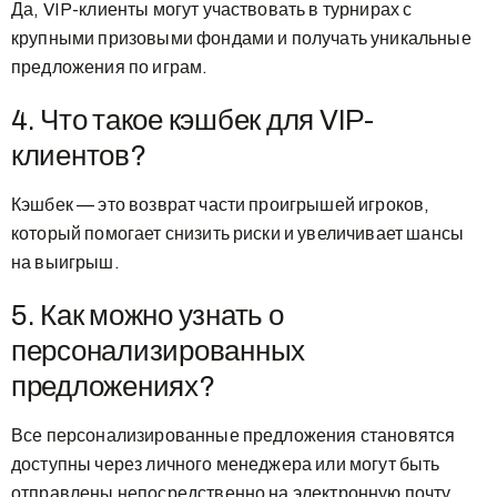
Да, VIP-клиенты могут участвовать в турнирах с
крупными призовыми фондами и получать уникальные
предложения по играм.
4. Что такое кэшбек для VIP-
клиентов?
Кэшбек — это возврат части проигрышей игроков,
который помогает снизить риски и увеличивает шансы
на выигрыш.
5. Как можно узнать о
персонализированных
предложениях?
Все персонализированные предложения становятся
доступны через личного менеджера или могут быть
отправлены непосредственно на электронную почту