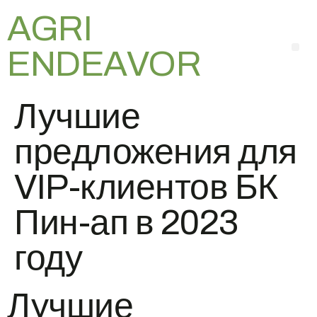
AGRI
ENDEAVOR
Лучшие
предложения для
VIP-клиентов БК
Пин-ап в 2023
году
Лучшие