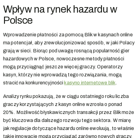
Wpływ na rynek hazardu w
Polsce
Wprowadzenie płatności za pomocą Blik w kasynach online
ma potencjał, aby zrewolucjonizować sposób, w jaki Polacy
grają w sieci. Biorąc pod uwagę rosnącą popularność gier
hazardowych w Polsce, nowoczesne metody płatności
mogą przyciągnąć jeszcze więcej graczy. Operatorzy
kasyn, którzy nie wprowadzą tego rozwiązania, mogą
stracić na konkurencyjności
kasyno internetowe blik
.
Analizy rynku pokazują, że w ciągu ostatniego roku liczba
graczy korzystających z kasyn online wzrosła o ponad
20%. Możliwość błyskawicznych transakcji przez Blik może
być kluczowa dla dalszego rozwoju tego sektora. W miarę
jak regulacje dotyczące hazardu online ewoluują, to właśnie
takie innowacje mogą przyciągać zarówno nowych graczy,