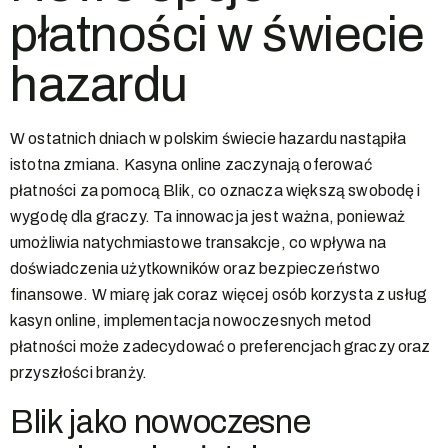
płatności w świecie
hazardu
W ostatnich dniach w polskim świecie hazardu nastąpiła
istotna zmiana. Kasyna online zaczynają oferować
płatności za pomocą Blik, co oznacza większą swobodę i
wygodę dla graczy. Ta innowacja jest ważna, ponieważ
umożliwia natychmiastowe transakcje, co wpływa na
doświadczenia użytkowników oraz bezpieczeństwo
finansowe. W miarę jak coraz więcej osób korzysta z usług
kasyn online, implementacja nowoczesnych metod
płatności może zadecydować o preferencjach graczy oraz
przyszłości branży.
Blik jako nowoczesne