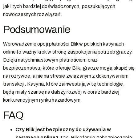
jak i tych bardziej doświadczonych, poszukujących
nowoczesnych rozwiązań.
Podsumowanie
Wprowadzenie opcji płatności Blik w polskich kasynach
online to ważny krok w stronę zaspokojenia potrzeb graczy.
Dzięki natychmiastowym płatnościom oraz
bezpieczeństwu, które oferuje Blik, gracze mogą skupić się
na rozrywce, a nie na stresie związanym z dokonywaniem
transakcji. Kasyna, które zainwestują w tę technologię,
będą miały szansę na dalszy rozwój w coraz bardziej
konkurencyjnym rynku hazardowym.
FAQ
Czy Blik jest bezpieczny do używania w
kasynach online?
Tak, Blik oferuje zabezpieczenia,