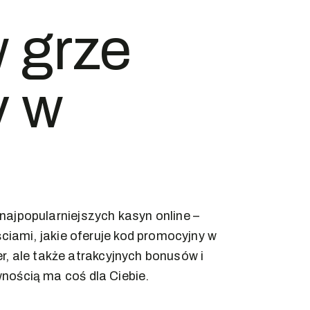
 grze
y w
ajpopularniejszych kasyn online –
ciami, jakie oferuje kod promocyjny w
er, ale także atrakcyjnych bonusów i
nością ma coś dla Ciebie.