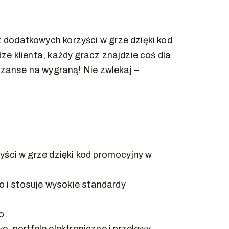
dodatkowych korzyści w grze dzięki kod
e klienta, każdy gracz znajdzie coś dla
szanse na wygraną! Nie zwlekaj –
ści w grze dzięki kod promocyjny w
 i stosuje wysokie standardy
o.