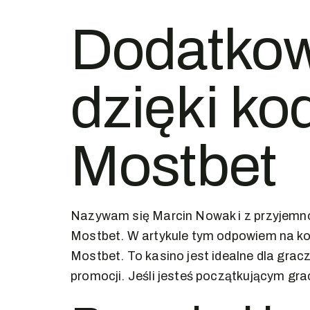
Dodatkow
dzięki k
Mostbet
Nazywam się Marcin Nowak i z przyjemnoś
Mostbet. W artykule tym odpowiem na konk
Mostbet. To kasino jest idealne dla gracz
promocji. Jeśli jesteś początkującym gr