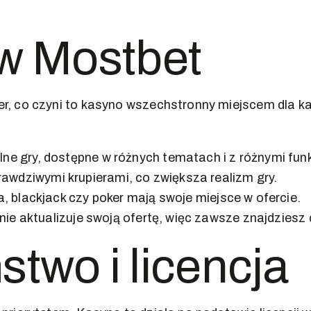
 w Mostbet
r, co czyni to kasyno wszechstronny miejscem dla ka
lne gry, dostępne w różnych tematach i z różnymi fu
awdziwymi krupierami, co zwiększa realizm gry.
ka, blackjack czy poker mają swoje miejsce w ofercie.
nie aktualizuje swoją ofertę, więc zawsze znajdzies
two i licencja