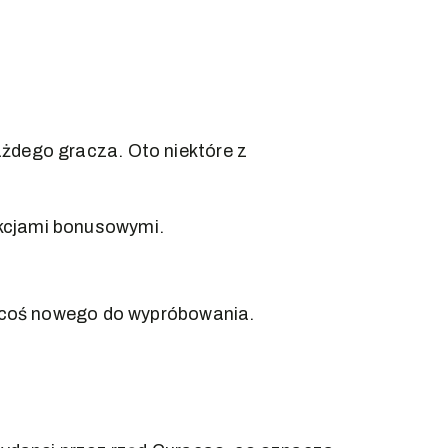
żdego gracza. Oto niektóre z
nkcjami bonusowymi.
z coś nowego do wypróbowania.