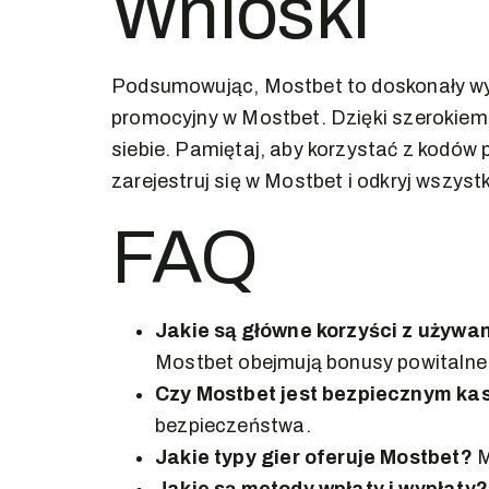
Wnioski
Podsumowując, Mostbet to doskonały wyb
promocyjny w Mostbet. Dzięki szerokiemu
siebie. Pamiętaj, aby korzystać z kodów
zarejestruj się w Mostbet i odkryj wszyst
FAQ
Jakie są główne korzyści z używ
Mostbet obejmują bonusy powitalne 
Czy Mostbet jest bezpiecznym ka
bezpieczeństwa.
Jakie typy gier oferuje Mostbet?
M