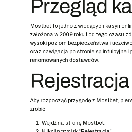
Przegląd k
Mostbet to jedno z wiodących kasyn onli
założona w 2009 roku i od tego czasu zd
wysoki poziom bezpieczeństwa i uczciwości
oraz nawigacja po stronie są intuicyjne 
renomowanych dostawców.
Rejestracja
Aby rozpocząć przygodę z Mostbet, pierwsz
zrobić:
Wejdź na stronę Mostbet.
Kliknij przycisk “Rejestracja”.