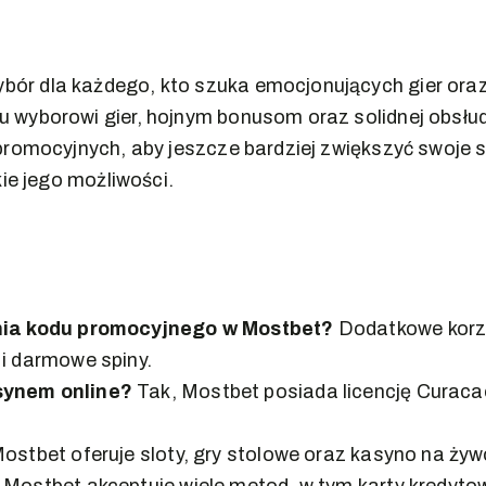
ór dla każdego, kto szuka emocjonujących gier oraz 
 wyborowi gier, hojnym bonusom oraz solidnej obsłudz
 promocyjnych, aby jeszcze bardziej zwiększyć swoje 
kie jego możliwości.
ania kodu promocyjnego w Mostbet?
Dodatkowe korzy
i darmowe spiny.
synem online?
Tak, Mostbet posiada licencję Curacao
ostbet oferuje sloty, gry stolowe oraz kasyno na żyw