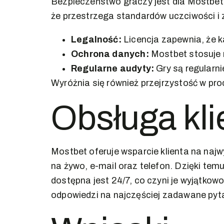
Bezpieczeństwo graczy jest dla Mostbet 
że przestrzega standardów uczciwości i 
Legalność:
Licencja zapewnia, że k
Ochrona danych:
Mostbet stosuje 
Regularne audyty:
Gry są regularni
Wyróżnia się również przejrzystość w pro
Obsługa kli
Mostbet oferuje wsparcie klienta na naj
na żywo, e-mail oraz telefon. Dzięki te
dostępna jest 24/7, co czyni je wyjątko
odpowiedzi na najczęściej zadawane pyta