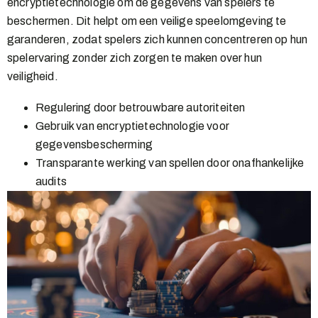
encryptietechnologie om de gegevens van spelers te
beschermen. Dit helpt om een veilige speelomgeving te
garanderen, zodat spelers zich kunnen concentreren op hun
spelervaring zonder zich zorgen te maken over hun
veiligheid.
Regulering door betrouwbare autoriteiten
Gebruik van encryptietechnologie voor
gegevensbescherming
Transparante werking van spellen door onafhankelijke
audits