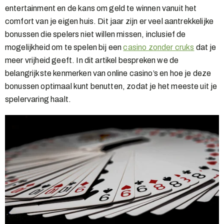
entertainment en de kans om geld te winnen vanuit het
comfort van je eigen huis. Dit jaar zijn er veel aantrekkelijke
bonussen die spelers niet willen missen, inclusief de
mogelijkheid om te spelen bij een
casino zonder cruks
dat je
meer vrijheid geeft. In dit artikel bespreken we de
belangrijkste kenmerken van online casino’s en hoe je deze
bonussen optimaal kunt benutten, zodat je het meeste uit je
spelervaring haalt.