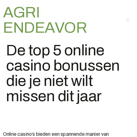
AGRI
ENDEAVOR
De top 5 online
casino bonussen
die je niet wilt
missen dit jaar
Online casino’s bieden een spannende manier van