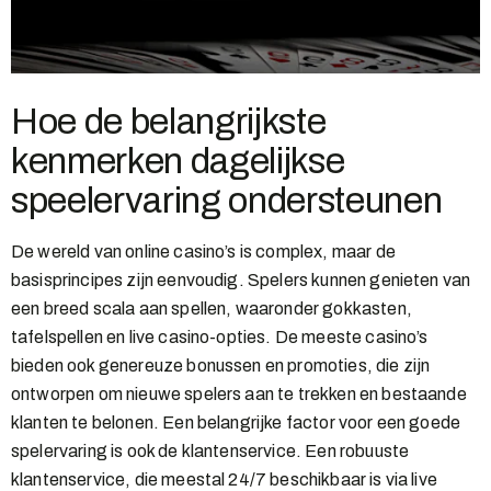
Hoe de belangrijkste
kenmerken dagelijkse
speelervaring ondersteunen
De wereld van online casino’s is complex, maar de
basisprincipes zijn eenvoudig. Spelers kunnen genieten van
een breed scala aan spellen, waaronder gokkasten,
tafelspellen en live casino-opties. De meeste casino’s
bieden ook genereuze bonussen en promoties, die zijn
ontworpen om nieuwe spelers aan te trekken en bestaande
klanten te belonen. Een belangrijke factor voor een goede
spelervaring is ook de klantenservice. Een robuuste
klantenservice, die meestal 24/7 beschikbaar is via live