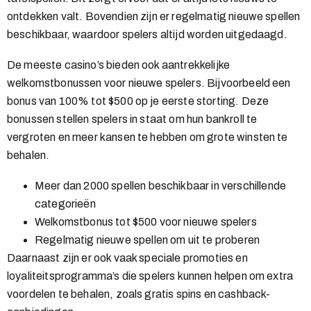
ontdekken valt. Bovendien zijn er regelmatig nieuwe spellen
beschikbaar, waardoor spelers altijd worden uitgedaagd.
De meeste casino’s bieden ook aantrekkelijke
welkomstbonussen voor nieuwe spelers. Bijvoorbeeld een
bonus van 100% tot $500 op je eerste storting. Deze
bonussen stellen spelers in staat om hun bankroll te
vergroten en meer kansen te hebben om grote winsten te
behalen.
Meer dan 2000 spellen beschikbaar in verschillende
categorieën
Welkomstbonus tot $500 voor nieuwe spelers
Regelmatig nieuwe spellen om uit te proberen
Daarnaast zijn er ook vaak speciale promoties en
loyaliteitsprogramma’s die spelers kunnen helpen om extra
voordelen te behalen, zoals gratis spins en cashback-