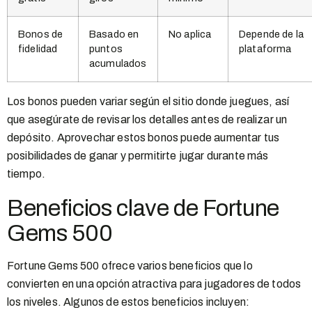
Bonos de
Basado en
No aplica
Depende de la
fidelidad
puntos
plataforma
acumulados
Los bonos pueden variar según el sitio donde juegues, así
que asegúrate de revisar los detalles antes de realizar un
depósito. Aprovechar estos bonos puede aumentar tus
posibilidades de ganar y permitirte jugar durante más
tiempo.
Beneficios clave de Fortune
Gems 500
Fortune Gems 500 ofrece varios beneficios que lo
convierten en una opción atractiva para jugadores de todos
los niveles. Algunos de estos beneficios incluyen: