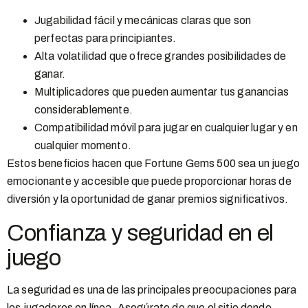
Jugabilidad fácil y mecánicas claras que son
perfectas para principiantes.
Alta volatilidad que ofrece grandes posibilidades de
ganar.
Multiplicadores que pueden aumentar tus ganancias
considerablemente.
Compatibilidad móvil para jugar en cualquier lugar y en
cualquier momento.
Estos beneficios hacen que Fortune Gems 500 sea un juego
emocionante y accesible que puede proporcionar horas de
diversión y la oportunidad de ganar premios significativos.
Confianza y seguridad en el
juego
La seguridad es una de las principales preocupaciones para
los jugadores en línea. Asegúrate de que el sitio donde