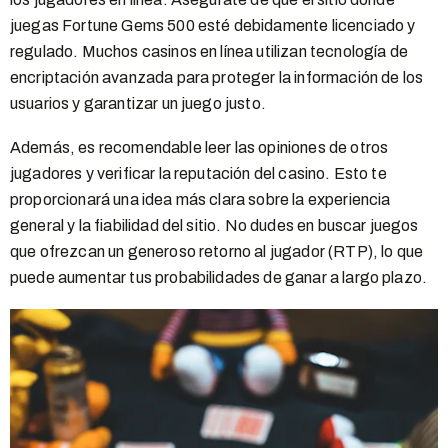
juegas Fortune Gems 500 esté debidamente licenciado y
regulado. Muchos casinos en línea utilizan tecnología de
encriptación avanzada para proteger la información de los
usuarios y garantizar un juego justo.
Además, es recomendable leer las opiniones de otros
jugadores y verificar la reputación del casino. Esto te
proporcionará una idea más clara sobre la experiencia
general y la fiabilidad del sitio. No dudes en buscar juegos
que ofrezcan un generoso retorno al jugador (RTP), lo que
puede aumentar tus probabilidades de ganar a largo plazo.