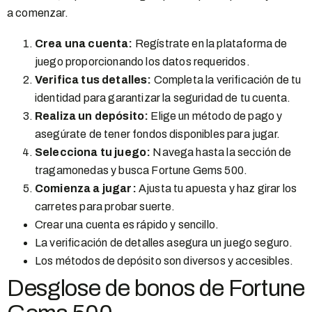
a comenzar.
Crea una cuenta:
Regístrate en la plataforma de
juego proporcionando los datos requeridos.
Verifica tus detalles:
Completa la verificación de tu
identidad para garantizar la seguridad de tu cuenta.
Realiza un depósito:
Elige un método de pago y
asegúrate de tener fondos disponibles para jugar.
Selecciona tu juego:
Navega hasta la sección de
tragamonedas y busca Fortune Gems 500.
Comienza a jugar:
Ajusta tu apuesta y haz girar los
carretes para probar suerte.
Crear una cuenta es rápido y sencillo.
La verificación de detalles asegura un juego seguro.
Los métodos de depósito son diversos y accesibles.
Desglose de bonos de Fortune