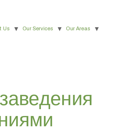
t Us
Our Services
Our Areas
 заведения
ениями