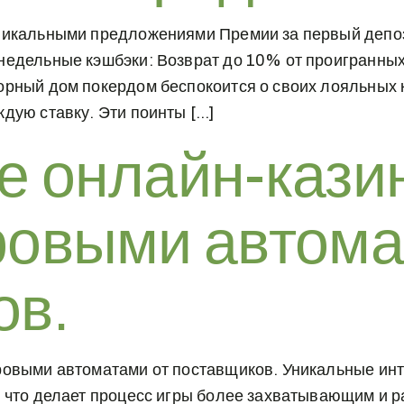
никальными предложениями Премии за первый депоз
недельные кэшбэки: Возврат до 10% от проигранны
орный дом покердом беспокоится о своих лояльных 
дую ставку. Эти поинты […]
 онлайн-казин
ровыми автома
ов.
ровыми автоматами от поставщиков. Уникальные ин
, что делает процесс игры более захватывающим и 