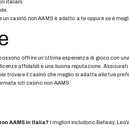
ri italiani.
ile.
 se un casinò non AAMS è adatto a te oppure se è meg
e
possono offrire un’ottima esperienza di gioco con una 
cenze affidabili e una buona reputazione. Assicurati di
 per trovare il casinò che meglio si adatta alle tue pre
nformata siti casino non AAMS.
 non AAMS in Italia?
I migliori includono Betway, Le