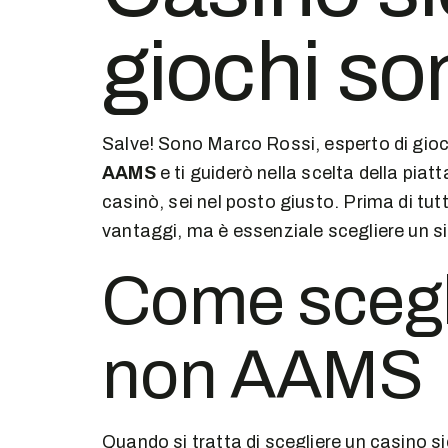
giochi so
Salve! Sono Marco Rossi, esperto di gioch
AAMS
e ti guiderò nella scelta della piat
casinò, sei nel posto giusto. Prima di t
vantaggi, ma è essenziale scegliere un sit
Come sceglie
non AAMS
Quando si tratta di scegliere un casino si