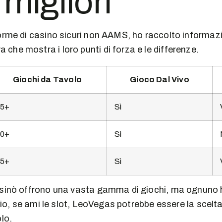
migliori
orme di casino sicuri non AAMS, ho raccolto informazi
he mostra i loro punti di forza e le differenze.
Giochi da Tavolo
Gioco Dal Vivo
15+
Sì
20+
Sì
25+
Sì
asinò offrono una vasta gamma di giochi, ma ognuno h
mpio, se ami le slot, LeoVegas potrebbe essere la scel
lo.