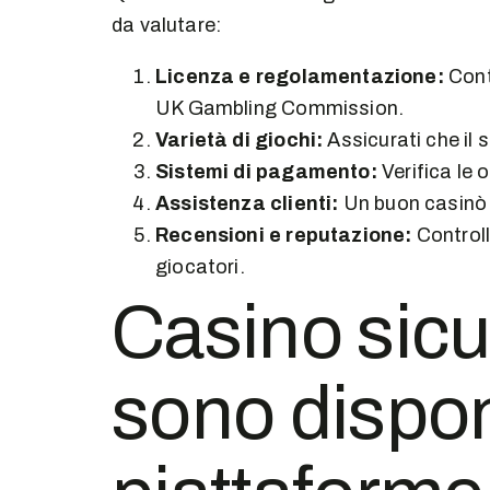
da valutare:
Licenza e regolamentazione:
Cont
UK Gambling Commission.
Varietà di giochi:
Assicurati che il s
Sistemi di pagamento:
Verifica le o
Assistenza clienti:
Un buon casinò d
Recensioni e reputazione:
Controll
giocatori.
Casino sicu
sono disponi